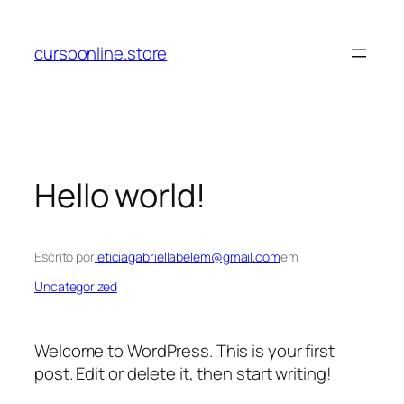
Pular
para
cursoonline.store
o
conteúdo
Hello world!
Escrito por
leticiagabriellabelem@gmail.com
em
Uncategorized
Welcome to WordPress. This is your first
post. Edit or delete it, then start writing!